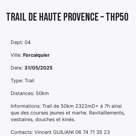
Élément
Trail De Haute Provence – Thp50
Élément
Élément
de
de
de
menu
menu
menu
Dept: 04
Ville:
Forcalquier
Date:
31/05/2025
Type: Trail
Distances: 50km
Informations: Trail de 50km 2322mD+ à 7h ainsi
que des courses jeunes et marhe. Ravitaillements,
vestiaires, douches et kinés.
Contacts: Vincent GUILIANI 06 74 71 35 23