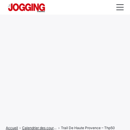
Actualités
Tests et calculateurs
Rencontres
Courses
Equipement
Entraînement
Santé
CALENDRIER
COURSES
2026
Accueil
›
Calendrier des courses
›
Trail De Haute Provence – Thp50