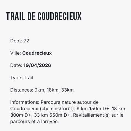
Élément
Trail De Coudrecieux
Élément
Élément
de
de
de
menu
menu
menu
Dept: 72
Ville:
Coudrecieux
Date:
19/04/2026
Type: Trail
Distances: 9km, 18km, 33km
Informations: Parcours nature autour de
Coudrecieux (chemins/forêt). 9 km 150m D+, 18 km
300m D+, 33 km 550m D+. Ravitaillement(s) sur le
parcours et à larrivée.