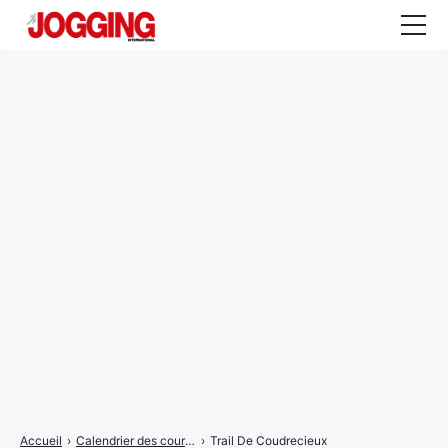
Actualités
Tests et calculateurs
Rencontres
Courses
Equipement
Entraînement
Santé
CALENDRIER
COURSES
2026
Accueil
›
Calendrier des courses
›
Trail De Coudrecieux