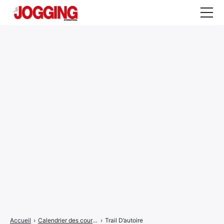
Actualités
Tests et calculateurs
Rencontres
Courses
Equipement
Entraînement
Santé
CALENDRIER
COURSES
2026
Accueil
›
Calendrier des courses
›
Trail D’autoire