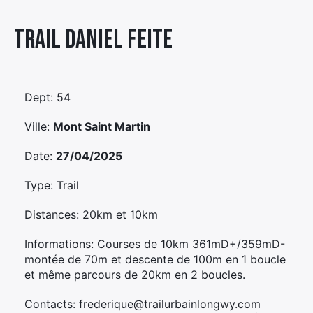
Élément
Trail Daniel Feite
Élément
Élément
de
de
de
menu
menu
menu
Dept: 54
Ville:
Mont Saint Martin
Date:
27/04/2025
Type: Trail
Distances: 20km et 10km
Informations: Courses de 10km 361mD+/359mD-
montée de 70m et descente de 100m en 1 boucle
et même parcours de 20km en 2 boucles.
Contacts: frederique@trailurbainlongwy.com