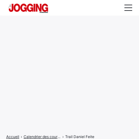
Actualités
Tests et calculateurs
Rencontres
Courses
Equipement
Entraînement
Santé
CALENDRIER
COURSES
2026
Accueil
›
Calendrier des courses
›
Trail Daniel Feite