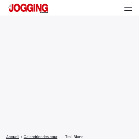
Actualités
Tests et calculateurs
Rencontres
Courses
Equipement
Entraînement
Santé
CALENDRIER
COURSES
2026
Accueil
›
Calendrier des courses
›
Trail Blanc