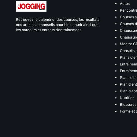
Actus
Rencontr
Courses s
Retrouvez le calendrier des courses, les résultats,
Courses de
nos articles et conseils pour bien courir ainsi que
les parcours et carnets d’entraînement.
Chaussure
Chaussure
Montre G
Conseils 
Plans d'e
Entraînem
Entraîneme
Plans d'e
Plan d'en
Plan d'en
Nutrition
Blessures
Forme et 