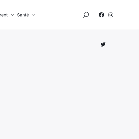
×
ment
Santé
Élément
Élément
de
de
menu
menu
Élément
de
menu