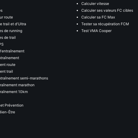
Calculer vitesse
es
Calculer ses valeurs FC cibles
ur route
Calculer sa FC Max
 trail et d'Ultra
Tester sa récupération FCM
s de running
Test VMA Cooper
s de trail
PS
d'entraînement
ntraînement
ent route
nt trail
ntraînement semi-marathons
traînement marathon
traînement 10km
 et Prévention
Bien-Être