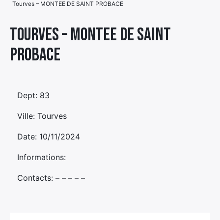
Tourves – MONTEE DE SAINT PROBACE
Élément
Élément
Élément
de
Tourves – MONTEE DE SAINT
de
de
menu
PROBACE
menu
menu
Dept: 83
Ville: Tourves
Date: 10/11/2024
Informations:
Contacts: – – – – –