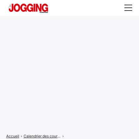
Actualités
Tests et calculateurs
Rencontres
Courses
Equipement
Entraînement
Santé
CALENDRIER
COURSES
2026
Accueil
›
Calendrier des courses
›