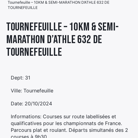
Tournefeuille – 10KM & SEMI-MARATHON D’ATHLE 632 DE
TOURNEFEUILLE
Élément
Élément
Élément
de
Tournefeuille – 10KM & SEMI-
de
de
menu
menu
menu
MARATHON D’ATHLE 632 DE
TOURNEFEUILLE
Dept: 31
Ville: Tournefeuille
Date: 20/10/2024
Informations: Courses sur route labellisées et
qualificatives pour les championnats de France.
Parcours plat et roulant. Départs simultanés des 2
courses à 9h30.