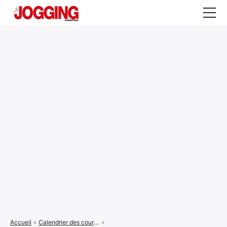
Actualités
Tests et calculateurs
Rencontres
Courses
Equipement
Entraînement
Santé
CALENDRIER
COURSES
2026
Accueil
›
Calendrier des courses
›