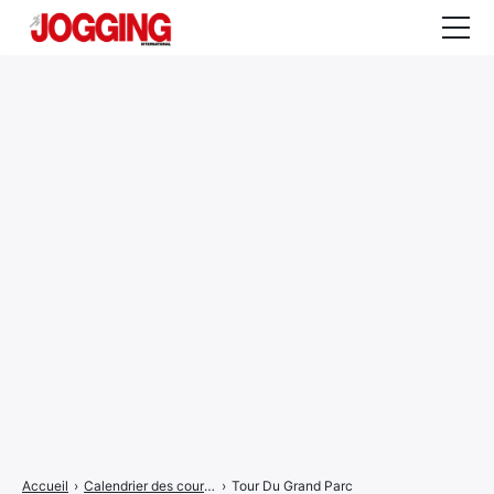
Actualités
Tests et calculateurs
Rencontres
Courses
Equipement
Entraînement
Santé
CALENDRIER
COURSES
2026
Accueil
›
Calendrier des courses
›
Tour Du Grand Parc