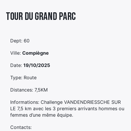
Élément
Tour Du Grand Parc
Élément
Élément
de
de
de
menu
menu
menu
Dept: 60
Ville:
Compiègne
Date:
19/10/2025
Type: Route
Distances: 7,5KM
Informations: Challenge VANDENDRIESSCHE SUR
LE 7,5 km avec les 3 premiers arrivants hommes ou
femmes d’une même êquipe.
Contacts: