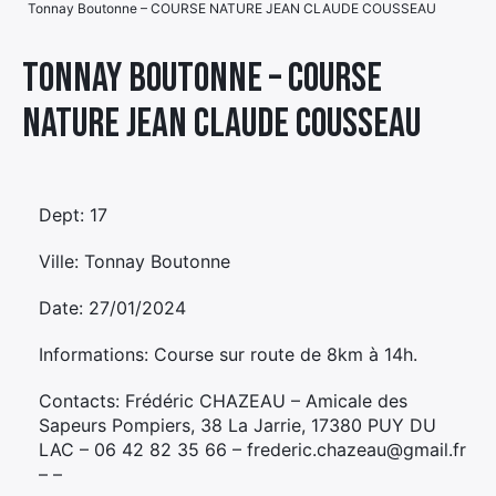
Tonnay Boutonne – COURSE NATURE JEAN CLAUDE COUSSEAU
Élément
Élément
Élément
de
Tonnay Boutonne – COURSE
de
de
menu
NATURE JEAN CLAUDE COUSSEAU
menu
menu
Dept: 17
Ville: Tonnay Boutonne
Date: 27/01/2024
Informations: Course sur route de 8km à 14h.
Contacts: Frédéric CHAZEAU – Amicale des
Sapeurs Pompiers, 38 La Jarrie, 17380 PUY DU
LAC – 06 42 82 35 66 – frederic.chazeau@gmail.fr
– –