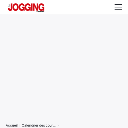
Actualités
Tests et calculateurs
Rencontres
Courses
Equipement
Entraînement
Santé
CALENDRIER
COURSES
2026
Accueil
›
Calendrier des courses
›