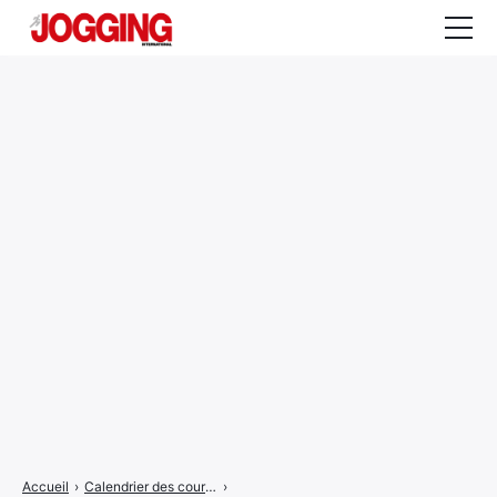
Actualités
Tests et calculateurs
Rencontres
Courses
Equipement
Entraînement
Santé
CALENDRIER
COURSES
2026
Accueil
›
Calendrier des courses
›