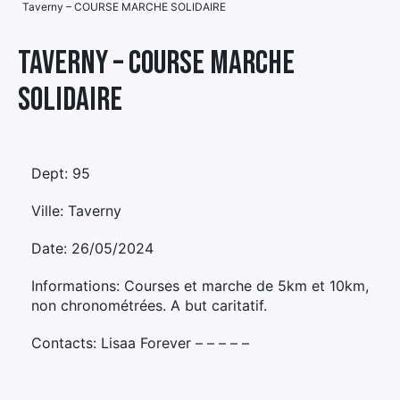
Taverny – COURSE MARCHE SOLIDAIRE
Élément
Élément
Élément
de
Taverny – COURSE MARCHE
de
de
menu
SOLIDAIRE
menu
menu
Dept: 95
Ville: Taverny
Date: 26/05/2024
Informations: Courses et marche de 5km et 10km,
non chronométrées. A but caritatif.
Contacts: Lisaa Forever – – – – –