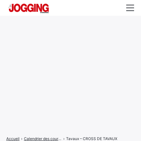
Actualités
Tests et calculateurs
Rencontres
Courses
Equipement
Entraînement
Santé
CALENDRIER
COURSES
2026
Accueil
›
Calendrier des courses
›
Tavaux – CROSS DE TAVAUX