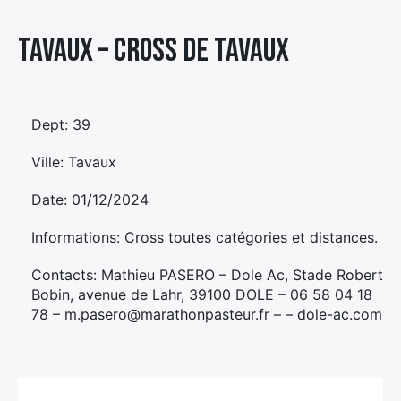
Élément
Tavaux – CROSS DE TAVAUX
Élément
Élément
de
de
de
menu
menu
menu
Dept: 39
Ville: Tavaux
Date: 01/12/2024
Informations: Cross toutes catégories et distances.
Contacts: Mathieu PASERO – Dole Ac, Stade Robert
Bobin, avenue de Lahr, 39100 DOLE – 06 58 04 18
78 – m.pasero@marathonpasteur.fr – – dole-ac.com