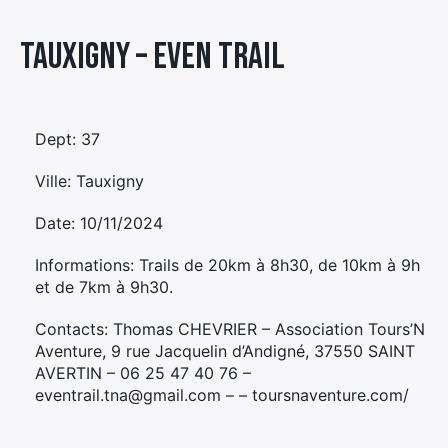
Élément
Tauxigny – EVEN TRAIL
Élément
Élément
de
de
de
menu
menu
menu
Dept: 37
Ville: Tauxigny
Date: 10/11/2024
Informations: Trails de 20km à 8h30, de 10km à 9h
et de 7km à 9h30.
Contacts: Thomas CHEVRIER – Association Tours’N
Aventure, 9 rue Jacquelin d’Andigné, 37550 SAINT
AVERTIN – 06 25 47 40 76 –
eventrail.tna@gmail.com – – toursnaventure.com/