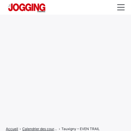
Actualités
Tests et calculateurs
Rencontres
Courses
Equipement
Entraînement
Santé
CALENDRIER
COURSES
2026
Accueil
›
Calendrier des courses
›
Tauxigny – EVEN TRAIL