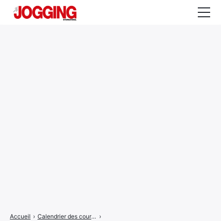
Actualités
Tests et calculateurs
Rencontres
Courses
Equipement
Entraînement
Santé
CALENDRIER
COURSES
2026
Accueil
›
Calendrier des courses
›