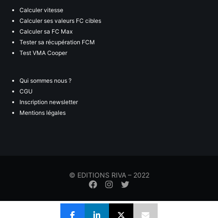
Calculer vitesse
Calculer ses valeurs FC cibles
Calculer sa FC Max
Tester sa récupération FCM
Test VMA Cooper
Qui sommes nous ?
CGU
Inscription newsletter
Mentions légales
© EDITIONS RIVA – 2022
Élément
Élément
Élément
de
de
de
menu
menu
menu