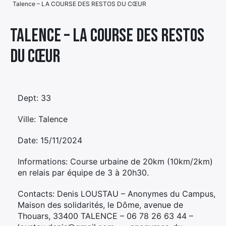
Talence – LA COURSE DES RESTOS DU CŒUR
Élément
Élément
Élément
de
Talence – LA COURSE DES RESTOS
de
de
menu
DU CŒUR
menu
menu
Dept: 33
Ville: Talence
Date: 15/11/2024
Informations: Course urbaine de 20km (10km/2km)
en relais par équipe de 3 à 20h30.
Contacts: Denis LOUSTAU – Anonymes du Campus,
Maison des solidarités, le Dôme, avenue de
Thouars, 33400 TALENCE – 06 78 26 63 44 –