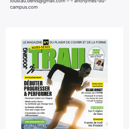
loustau.denis@gmail.com – – anonymes-du-
campus.com