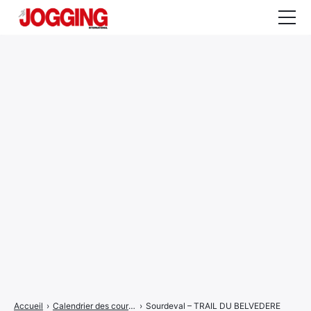
Actualités
Tests et calculateurs
Rencontres
Courses
Equipement
Entraînement
Santé
CALENDRIER
COURSES
2026
Accueil
›
Calendrier des courses
›
Sourdeval – TRAIL DU BELVEDERE