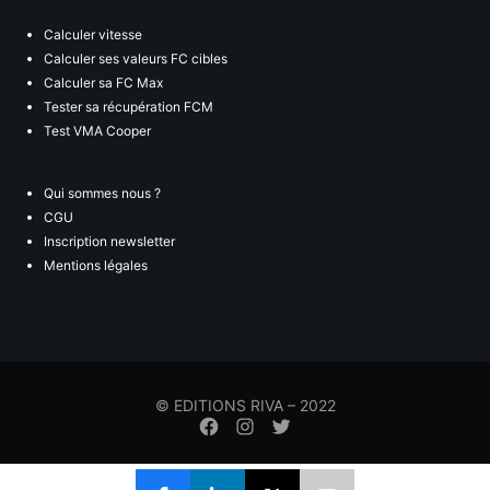
Calculer vitesse
Calculer ses valeurs FC cibles
Calculer sa FC Max
Tester sa récupération FCM
Test VMA Cooper
Qui sommes nous ?
CGU
Inscription newsletter
Mentions légales
© EDITIONS RIVA – 2022
Élément
Élément
Élément
de
de
de
menu
menu
menu