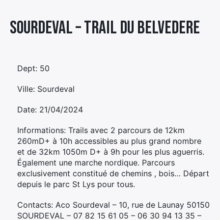
Élément
Sourdeval – TRAIL DU BELVEDERE
Élément
Élément
de
de
de
menu
menu
menu
Dept: 50
Ville: Sourdeval
Date: 21/04/2024
Informations: Trails avec 2 parcours de 12km
260mD+ à 10h accessibles au plus grand nombre
et de 32km 1050m D+ à 9h pour les plus aguerris.
Également une marche nordique. Parcours
exclusivement constitué de chemins , bois… Départ
depuis le parc St Lys pour tous.
Contacts: Aco Sourdeval – 10, rue de Launay 50150
SOURDEVAL – 07 82 15 61 05 – 06 30 94 13 35 –