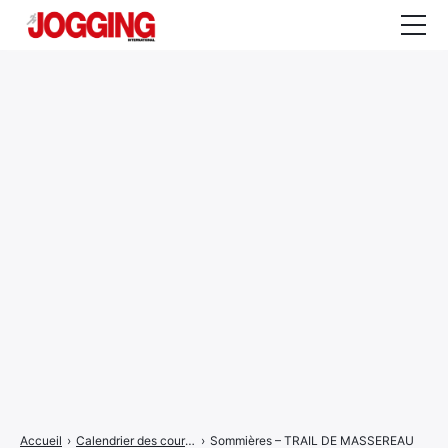
Actualités
Tests et calculateurs
Rencontres
Courses
Equipement
Entraînement
Santé
CALENDRIER
COURSES
2026
Accueil
›
Calendrier des courses
›
Sommières – TRAIL DE MASSEREAU