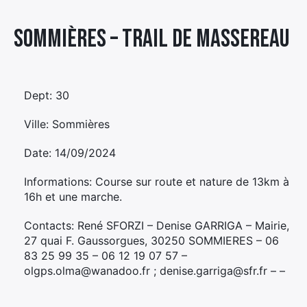
Élément
Sommières – TRAIL DE MASSEREAU
Élément
Élément
de
de
de
menu
menu
menu
Dept: 30
Ville: Sommières
Date: 14/09/2024
Informations: Course sur route et nature de 13km à
16h et une marche.
Contacts: René SFORZI – Denise GARRIGA – Mairie,
27 quai F. Gaussorgues, 30250 SOMMIERES – 06
83 25 99 35 – 06 12 19 07 57 –
olgps.olma@wanadoo.fr ; denise.garriga@sfr.fr – –