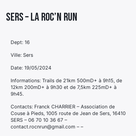
Élément
Sers – LA ROC’N RUN
Élément
Élément
de
de
de
menu
menu
menu
Dept: 16
Ville: Sers
Date: 19/05/2024
Informations: Trails de 21km 500mD+ à 9h15, de
12km 200mD+ à 9h30 et de 7,5km 225mD+ à
9h45.
Contacts: Franck CHARRIER – Association de
Couse à Pieds, 1005 route de Jean de Sers, 16410
SERS – 06 70 10 36 67 –
contact.rocnrun@gmail.com – –