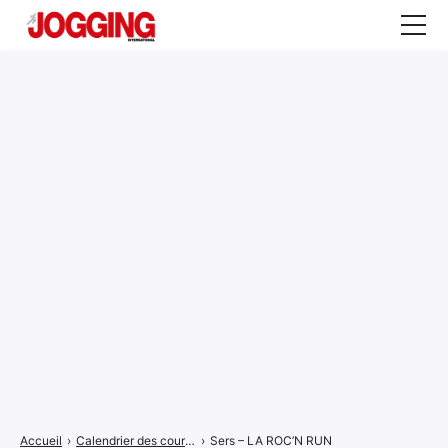
Actualités
Tests et calculateurs
Rencontres
Courses
Equipement
Entraînement
Santé
CALENDRIER
COURSES
2026
Accueil
›
Calendrier des courses
›
Sers – LA ROC’N RUN