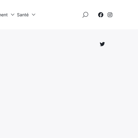
×
ment
Santé
Élément
Élément
de
de
menu
menu
Élément
de
menu