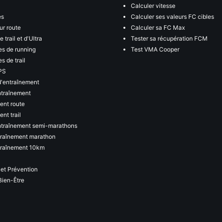
Calculer vitesse
es
Calculer ses valeurs FC cibles
ur route
Calculer sa FC Max
 trail et d'Ultra
Tester sa récupération FCM
s de running
Test VMA Cooper
s de trail
PS
d'entraînement
ntraînement
ent route
nt trail
ntraînement semi-marathons
traînement marathon
traînement 10km
 et Prévention
Bien-Être