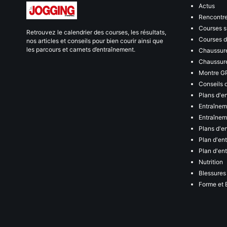
Actus
Rencontr
Courses s
Retrouvez le calendrier des courses, les résultats,
Courses de
nos articles et conseils pour bien courir ainsi que
les parcours et carnets d’entraînement.
Chaussure
Chaussure
Montre G
Conseils 
Plans d'e
Entraînem
Entraîneme
Plans d'e
Plan d'en
Plan d'en
Nutrition
Blessures
Forme et 