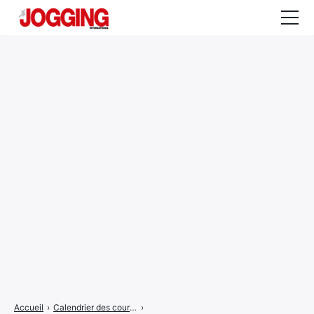
Actualités
Tests et calculateurs
Rencontres
Courses
Equipement
Entraînement
Santé
CALENDRIER
COURSES
2026
Accueil
›
Calendrier des courses
›