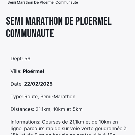
Semi Marathon De Ploermel Communaute
Élément
Élément
Élément
de
Semi Marathon De Ploermel
de
de
menu
Communaute
menu
menu
Dept: 56
Ville:
Ploërmel
Date:
22/02/2025
Type: Route, Semi-Marathon
Distances: 21,1km, 10km et 5km
Informations: Courses de 21,1km et de 10km en
ligne, parcours rapide sur voie verte goudronnée à