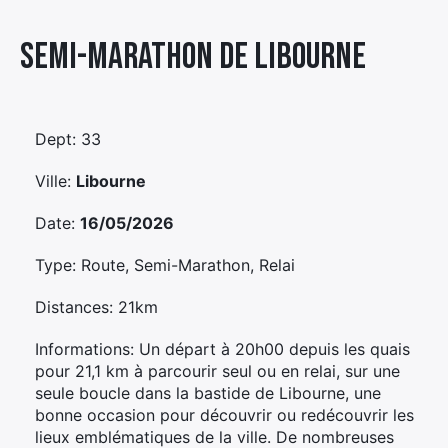
Élément
Semi-marathon De Libourne
Élément
Élément
de
de
de
menu
menu
menu
Dept: 33
Ville:
Libourne
Date:
16/05/2026
Type: Route, Semi-Marathon, Relai
Distances: 21km
Informations: Un départ à 20h00 depuis les quais
pour 21,1 km à parcourir seul ou en relai, sur une
seule boucle dans la bastide de Libourne, une
bonne occasion pour découvrir ou redécouvrir les
lieux emblématiques de la ville. De nombreuses