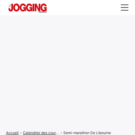
Actualités
Tests et calculateurs
Rencontres
Courses
Equipement
Entraînement
Santé
CALENDRIER
COURSES
2026
Accueil
›
Calendrier des courses
›
Semi-marathon De Libourne