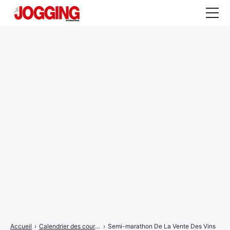
Actualités
Tests et calculateurs
Rencontres
Courses
Equipement
Entraînement
Santé
CALENDRIER
COURSES
2026
Accueil
›
Calendrier des courses
›
Semi-marathon De La Vente Des Vins