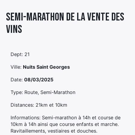
Élément
Semi-marathon De La Vente Des
Élément
Élément
de
de
de
menu
Vins
menu
menu
Dept: 21
Ville:
Nuits Saint Georges
Date:
08/03/2025
Type: Route, Semi-Marathon
Distances: 21km et 10km
Informations: Semi-marathon à 14h et course de
10km à 14h ainsi que course enfants et marche.
Ravitaillements, vestiaires et douches.