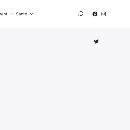
×
ment
Santé
Élément
Élément
de
de
menu
menu
Élément
de
menu