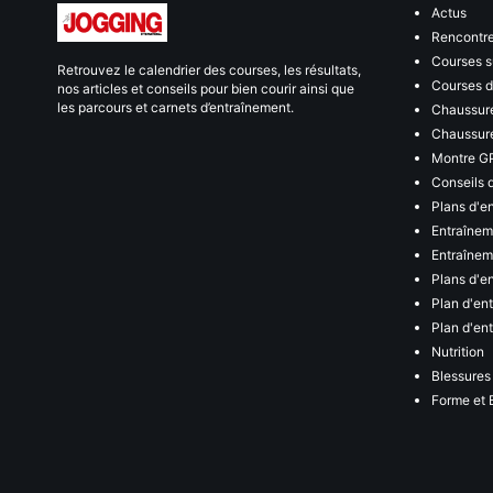
Actus
Rencontr
Courses s
Retrouvez le calendrier des courses, les résultats,
Courses de
nos articles et conseils pour bien courir ainsi que
les parcours et carnets d’entraînement.
Chaussure
Chaussure
Montre G
Conseils 
Plans d'e
Entraînem
Entraîneme
Plans d'e
Plan d'en
Plan d'en
Nutrition
Blessures
Forme et 