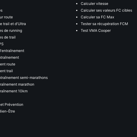
Calculer vitesse
es
Calculer ses valeurs FC cibles
ur route
Calculer sa FC Max
 trail et d'Ultra
Tester sa récupération FCM
s de running
Test VMA Cooper
s de trail
PS
d'entraînement
ntraînement
ent route
nt trail
ntraînement semi-marathons
traînement marathon
traînement 10km
 et Prévention
Bien-Être