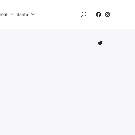
×
ment
Santé
Élément
Élément
de
de
menu
menu
Élément
de
menu