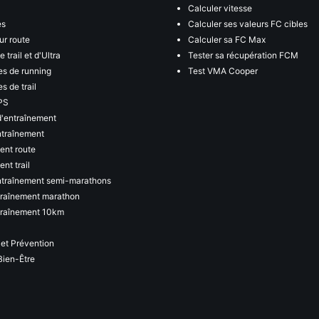
Calculer vitesse
es
Calculer ses valeurs FC cibles
ur route
Calculer sa FC Max
 trail et d'Ultra
Tester sa récupération FCM
s de running
Test VMA Cooper
s de trail
PS
d'entraînement
ntraînement
ent route
nt trail
ntraînement semi-marathons
traînement marathon
traînement 10km
 et Prévention
Bien-Être