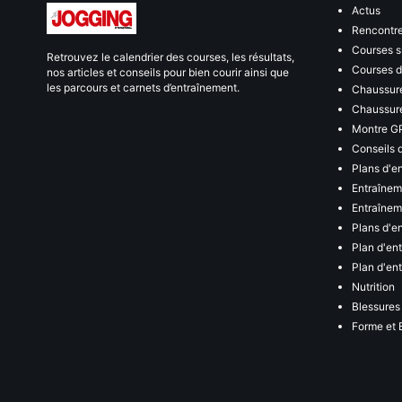
Actus
Rencontr
Courses s
Retrouvez le calendrier des courses, les résultats,
Courses de
nos articles et conseils pour bien courir ainsi que
les parcours et carnets d’entraînement.
Chaussure
Chaussure
Montre G
Conseils 
Plans d'e
Entraînem
Entraîneme
Plans d'e
Plan d'en
Plan d'en
Nutrition
Blessures
Forme et 