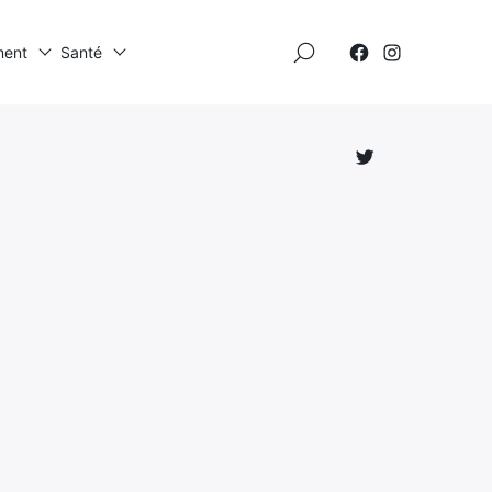
×
ment
Santé
Élément
Élément
de
de
menu
menu
Élément
de
menu