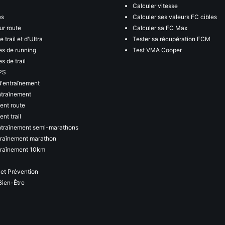
Calculer vitesse
es
Calculer ses valeurs FC cibles
ur route
Calculer sa FC Max
 trail et d'Ultra
Tester sa récupération FCM
s de running
Test VMA Cooper
s de trail
PS
d'entraînement
ntraînement
ent route
nt trail
ntraînement semi-marathons
traînement marathon
traînement 10km
 et Prévention
Bien-Être