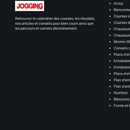
Actus
Rencontr
Courses s
Retrouvez le calendrier des courses, les résultats,
Courses de
nos articles et conseils pour bien courir ainsi que
les parcours et carnets d’entraînement.
Chaussure
Chaussure
Montre G
Conseils 
Plans d'e
Entraînem
Entraîneme
Plans d'e
Plan d'en
Plan d'en
Nutrition
Blessures
Forme et 