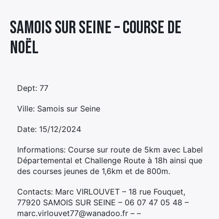
Élément
Samois sur Seine – COURSE DE
Élément
Élément
de
de
de
menu
NOËL
menu
menu
Dept: 77
Ville: Samois sur Seine
Date: 15/12/2024
Informations: Course sur route de 5km avec Label
Départemental et Challenge Route à 18h ainsi que
des courses jeunes de 1,6km et de 800m.
Contacts: Marc VIRLOUVET – 18 rue Fouquet,
77920 SAMOIS SUR SEINE – 06 07 47 05 48 –
marc.virlouvet77@wanadoo.fr – –