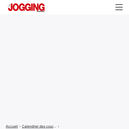
Actualités
Tests et calculateurs
Rencontres
Courses
Equipement
Entraînement
Santé
CALENDRIER
COURSES
2026
Accueil
›
Calendrier des courses
›