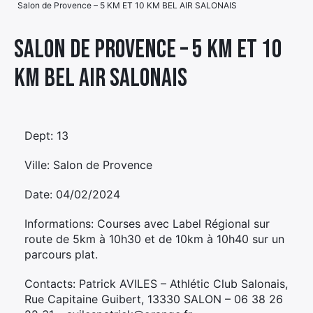
Salon de Provence – 5 KM ET 10 KM BEL AIR SALONAIS
Élément
Élément
Élément
de
Salon de Provence – 5 KM ET 10
de
de
menu
KM BEL AIR SALONAIS
menu
menu
Dept: 13
Ville: Salon de Provence
Date: 04/02/2024
Informations: Courses avec Label Régional sur
route de 5km à 10h30 et de 10km à 10h40 sur un
parcours plat.
Contacts: Patrick AVILES – Athlétic Club Salonais,
Rue Capitaine Guibert, 13330 SALON – 06 38 26