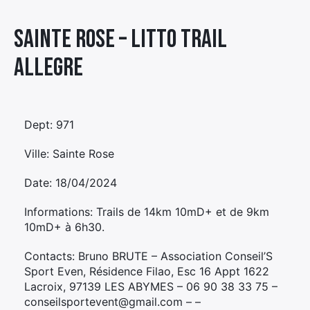
Élément
Sainte Rose – LITTO TRAIL
Élément
Élément
de
de
de
menu
ALLEGRE
menu
menu
Dept: 971
Ville: Sainte Rose
Date: 18/04/2024
Informations: Trails de 14km 10mD+ et de 9km
10mD+ à 6h30.
Contacts: Bruno BRUTE – Association Conseil’S
Sport Even, Résidence Filao, Esc 16 Appt 1622
Lacroix, 97139 LES ABYMES – 06 90 38 33 75 –
conseilsportevent@gmail.com – –