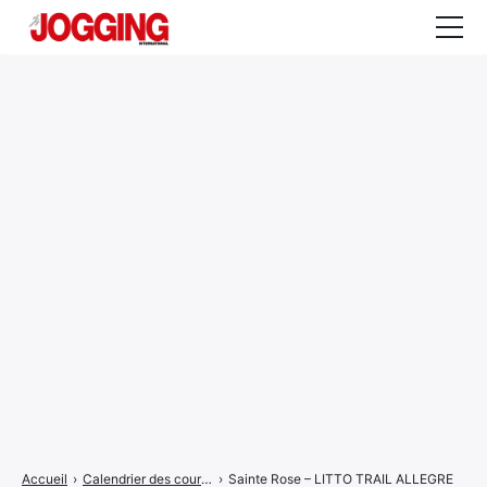
Actualités
Tests et calculateurs
Rencontres
Courses
Equipement
Entraînement
Santé
CALENDRIER
COURSES
2026
Accueil
›
Calendrier des courses
›
Sainte Rose – LITTO TRAIL ALLEGRE