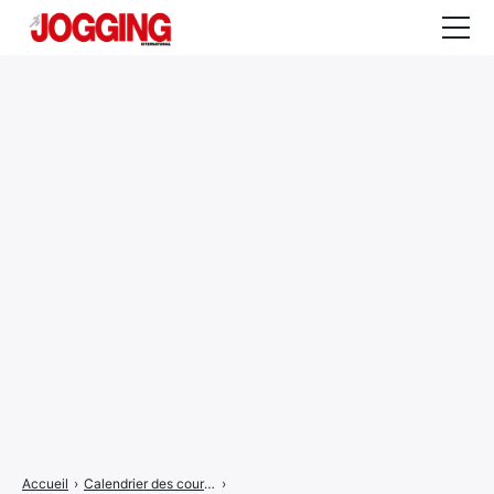
Actualités
Tests et calculateurs
Rencontres
Courses
Equipement
Entraînement
Santé
CALENDRIER
COURSES
2026
Accueil
›
Calendrier des courses
›