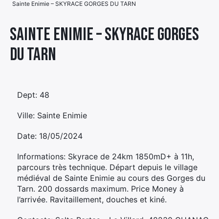
Sainte Enimie – SKYRACE GORGES DU TARN
Élément
Élément
Élément
de
Sainte Enimie – SKYRACE GORGES
de
de
menu
DU TARN
menu
menu
Dept: 48
Ville: Sainte Enimie
Date: 18/05/2024
Informations: Skyrace de 24km 1850mD+ à 11h,
parcours très technique. Départ depuis le village
médiéval de Sainte Enimie au cours des Gorges du
Tarn. 200 dossards maximum. Price Money à
l’arrivée. Ravitaillement, douches et kiné.