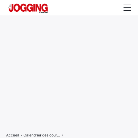
Actualités
Tests et calculateurs
Rencontres
Courses
Equipement
Entraînement
Santé
CALENDRIER
COURSES
2026
Accueil
›
Calendrier des courses
›