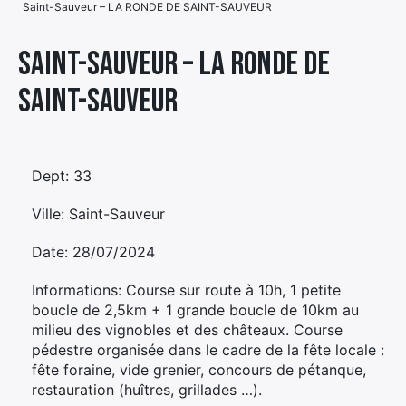
Saint-Sauveur – LA RONDE DE SAINT-SAUVEUR
Élément
Élément
Élément
de
Saint-Sauveur – LA RONDE DE
de
de
menu
SAINT-SAUVEUR
menu
menu
Dept: 33
Ville: Saint-Sauveur
Date: 28/07/2024
Informations: Course sur route à 10h, 1 petite
boucle de 2,5km + 1 grande boucle de 10km au
milieu des vignobles et des châteaux. Course
pédestre organisée dans le cadre de la fête locale :
fête foraine, vide grenier, concours de pétanque,
restauration (huîtres, grillades …).