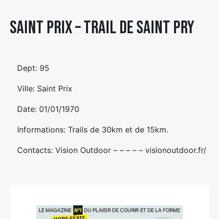
Élément
Saint Prix – TRAIL DE SAINT PRY
Élément
Élément
de
de
de
menu
menu
menu
Dept: 95
Ville: Saint Prix
Date: 01/01/1970
Informations: Trails de 30km et de 15km.
Contacts: Vision Outdoor – – – – – visionoutdoor.fr/