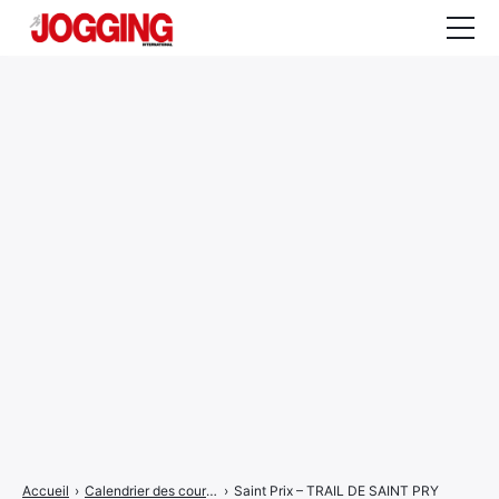
Actualités
Tests et calculateurs
Rencontres
Courses
Equipement
Entraînement
Santé
CALENDRIER
COURSES
2026
Accueil
›
Calendrier des courses
›
Saint Prix – TRAIL DE SAINT PRY