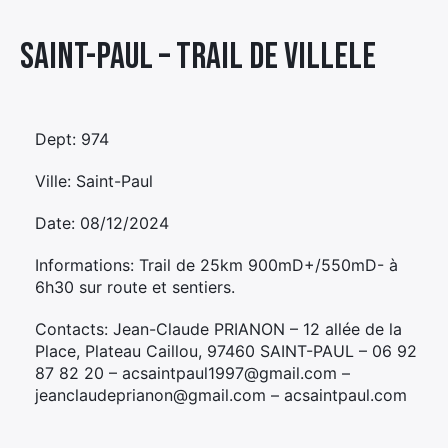
Élément
Saint-Paul – TRAIL DE VILLELE
Élément
Élément
de
de
de
menu
menu
menu
Dept: 974
Ville: Saint-Paul
Date: 08/12/2024
Informations: Trail de 25km 900mD+/550mD- à
6h30 sur route et sentiers.
Contacts: Jean-Claude PRIANON – 12 allée de la
Place, Plateau Caillou, 97460 SAINT-PAUL – 06 92
87 82 20 – acsaintpaul1997@gmail.com –
jeanclaudeprianon@gmail.com – acsaintpaul.com