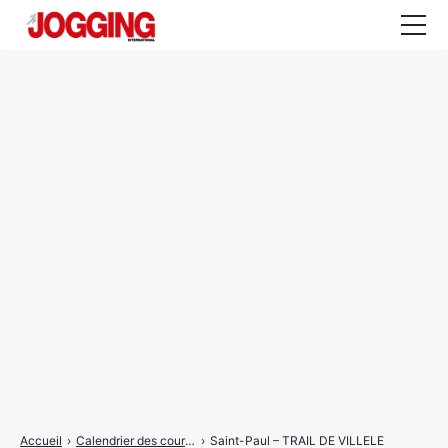
Actualités
Tests et calculateurs
Rencontres
Courses
Equipement
Entraînement
Santé
CALENDRIER
COURSES
2026
Accueil
›
Calendrier des courses
›
Saint-Paul – TRAIL DE VILLELE