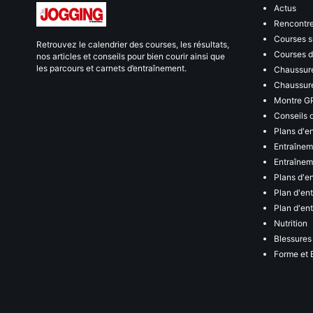
Actus
Rencontr
Courses s
Retrouvez le calendrier des courses, les résultats,
Courses de
nos articles et conseils pour bien courir ainsi que
les parcours et carnets d’entraînement.
Chaussure
Chaussure
Montre G
Conseils 
Plans d'e
Entraînem
Entraîneme
Plans d'e
Plan d'en
Plan d'en
Nutrition
Blessures
Forme et 