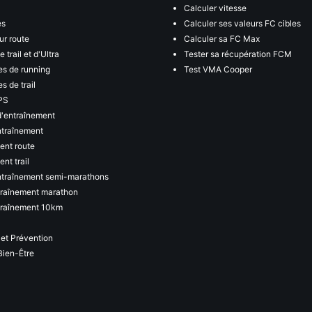
Calculer vitesse
es
Calculer ses valeurs FC cibles
ur route
Calculer sa FC Max
 trail et d'Ultra
Tester sa récupération FCM
s de running
Test VMA Cooper
s de trail
PS
d'entraînement
ntraînement
ent route
nt trail
ntraînement semi-marathons
traînement marathon
traînement 10km
 et Prévention
Bien-Être