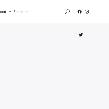
×
ment
Santé
Élément
Élément
de
de
menu
menu
Élément
de
menu