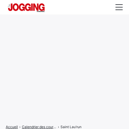
Actualités
Tests et calculateurs
Rencontres
Courses
Equipement
Entraînement
Santé
CALENDRIER
COURSES
2026
Accueil
›
Calendrier des courses
›
Saint Lau’run