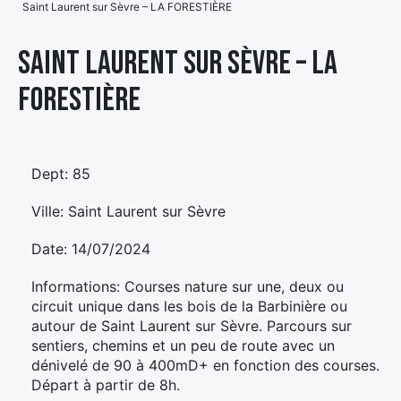
Saint Laurent sur Sèvre – LA FORESTIÈRE
Élément
Élément
Élément
de
Saint Laurent sur Sèvre – LA
de
de
menu
FORESTIÈRE
menu
menu
Dept: 85
Ville: Saint Laurent sur Sèvre
Date: 14/07/2024
Informations: Courses nature sur une, deux ou
circuit unique dans les bois de la Barbinière ou
autour de Saint Laurent sur Sèvre. Parcours sur
sentiers, chemins et un peu de route avec un
dénivelé de 90 à 400mD+ en fonction des courses.
Départ à partir de 8h.