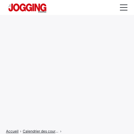
Actualités
Tests et calculateurs
Rencontres
Courses
Equipement
Entraînement
Santé
CALENDRIER
COURSES
2026
Accueil
›
Calendrier des courses
›