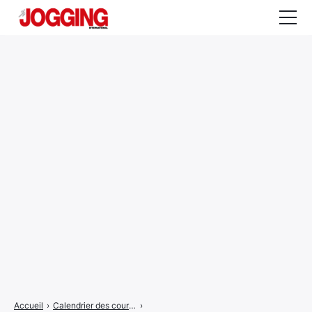
Actualités
Tests et calculateurs
Rencontres
Courses
Equipement
Entraînement
Santé
CALENDRIER
COURSES
2026
Accueil
›
Calendrier des courses
›