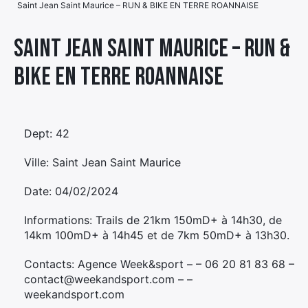
Saint Jean Saint Maurice – RUN & BIKE EN TERRE ROANNAISE
Élément
Élément
Élément
de
Saint Jean Saint Maurice – RUN &
de
de
menu
BIKE EN TERRE ROANNAISE
menu
menu
Dept: 42
Ville: Saint Jean Saint Maurice
Date: 04/02/2024
Informations: Trails de 21km 150mD+ à 14h30, de
14km 100mD+ à 14h45 et de 7km 50mD+ à 13h30.
Contacts: Agence Week&sport – – 06 20 81 83 68 –
contact@weekandsport.com – –
weekandsport.com