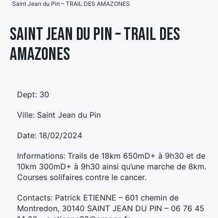
Saint Jean du Pin – TRAIL DES AMAZONES
Élément
Élément
Élément
de
Saint Jean du Pin – TRAIL DES
de
de
menu
AMAZONES
menu
menu
Dept: 30
Ville: Saint Jean du Pin
Date: 18/02/2024
Informations: Trails de 18km 650mD+ à 9h30 et de
10km 300mD+ à 9h30 ainsi qu’une marche de 8km.
Courses solifaires contre le cancer.
Contacts: Patrick ETIENNE – 601 chemin de
Montredon, 30140 SAINT JEAN DU PIN – 06 76 45