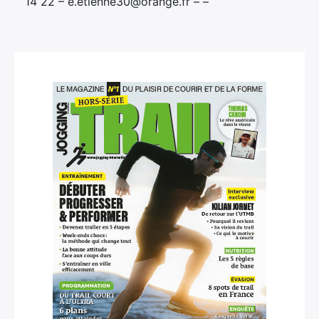
14 22 – e.etienne30@orange.fr – –