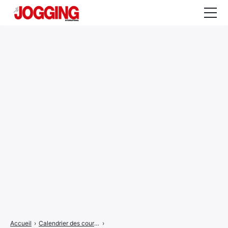
Actualités
Tests et calculateurs
Rencontres
Courses
Equipement
Entraînement
Santé
CALENDRIER
COURSES
2026
Accueil
›
Calendrier des courses
›