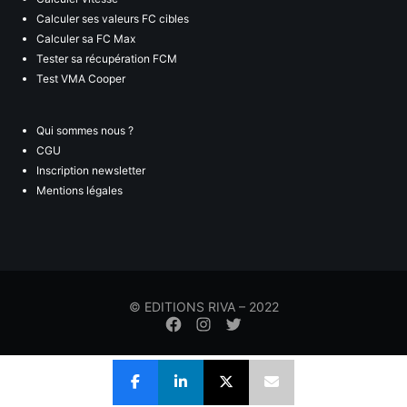
Calculer ses valeurs FC cibles
Calculer sa FC Max
Tester sa récupération FCM
Test VMA Cooper
Qui sommes nous ?
CGU
Inscription newsletter
Mentions légales
© EDITIONS RIVA – 2022
Élément
Élément
Élément
de
de
de
menu
menu
menu