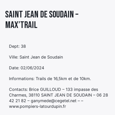
Élément
Saint Jean de Soudain –
Élément
Élément
de
de
de
menu
MAX’TRAIL
menu
menu
Dept: 38
Ville: Saint Jean de Soudain
Date: 02/06/2024
Informations: Trails de 16,5km et de 10km.
Contacts: Brice GUILLOUD – 133 impasse des
Charmes, 38110 SAINT JEAN DE SOUDAIN – 06 28
42 21 82 – ganymede@cegetel.net – –
www.pompiers-latourdupin.fr