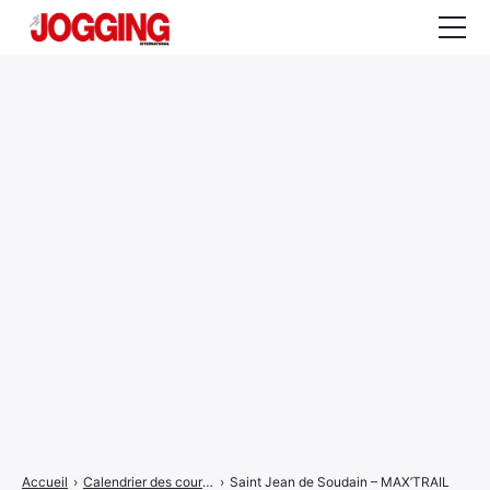
Actualités
Tests et calculateurs
Rencontres
Courses
Equipement
Entraînement
Santé
CALENDRIER
COURSES
2026
Accueil
›
Calendrier des courses
›
Saint Jean de Soudain – MAX’TRAIL