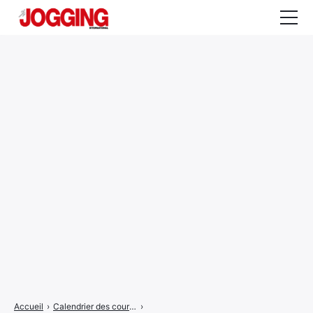
Actualités
Tests et calculateurs
Rencontres
Courses
Equipement
Entraînement
Santé
CALENDRIER
COURSES
2026
Accueil
›
Calendrier des courses
›