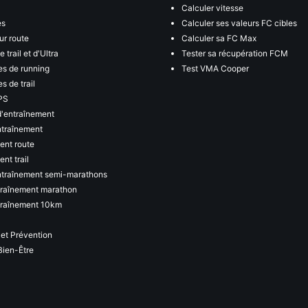
Calculer vitesse
es
Calculer ses valeurs FC cibles
ur route
Calculer sa FC Max
 trail et d'Ultra
Tester sa récupération FCM
s de running
Test VMA Cooper
s de trail
PS
d'entraînement
ntraînement
ent route
nt trail
ntraînement semi-marathons
traînement marathon
traînement 10km
 et Prévention
Bien-Être