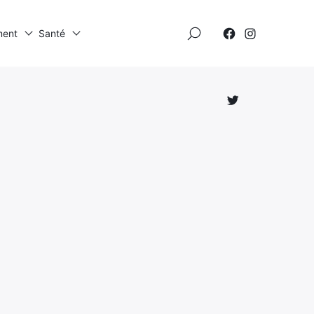
×
ment
Santé
Élément
Élément
de
de
menu
menu
Élément
de
menu