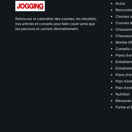
Actus
Rencontr
Courses s
Retrouvez le calendrier des courses, les résultats,
Courses de
nos articles et conseils pour bien courir ainsi que
les parcours et carnets d’entraînement.
Chaussure
Chaussure
Montre G
Conseils 
Plans d'e
Entraînem
Entraîneme
Plans d'e
Plan d'en
Plan d'en
Nutrition
Blessures
Forme et 