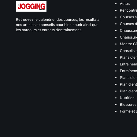
Actus
Rencontr
Courses s
Retrouvez le calendrier des courses, les résultats,
Courses de
nos articles et conseils pour bien courir ainsi que
les parcours et carnets d’entraînement.
Chaussure
Chaussure
Montre G
Conseils 
Plans d'e
Entraînem
Entraîneme
Plans d'e
Plan d'en
Plan d'en
Nutrition
Blessures
Forme et 