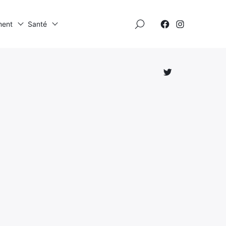
×
ment
Santé
Élément
Élément
de
de
menu
menu
Élément
de
menu