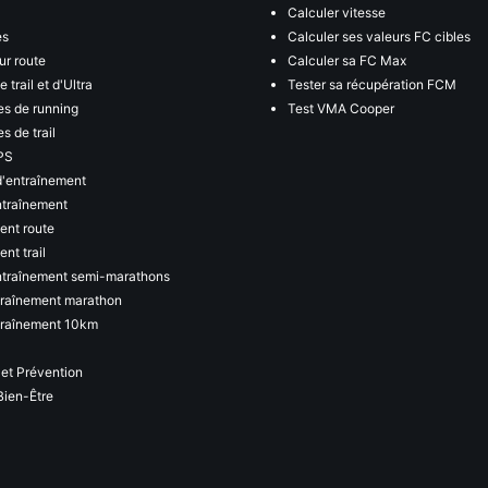
Calculer vitesse
es
Calculer ses valeurs FC cibles
ur route
Calculer sa FC Max
 trail et d'Ultra
Tester sa récupération FCM
s de running
Test VMA Cooper
s de trail
PS
d'entraînement
ntraînement
ent route
nt trail
ntraînement semi-marathons
traînement marathon
traînement 10km
 et Prévention
Bien-Être