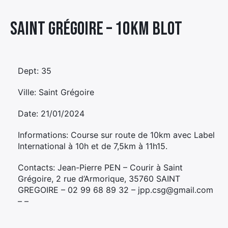
Élément
Saint Grégoire – 10KM BLOT
Élément
Élément
de
de
de
menu
menu
menu
Dept: 35
Ville: Saint Grégoire
Date: 21/01/2024
Informations: Course sur route de 10km avec Label
International à 10h et de 7,5km à 11h15.
Contacts: Jean-Pierre PEN – Courir à Saint
Grégoire, 2 rue d’Armorique, 35760 SAINT
GREGOIRE – 02 99 68 89 32 – jpp.csg@gmail.com
– –