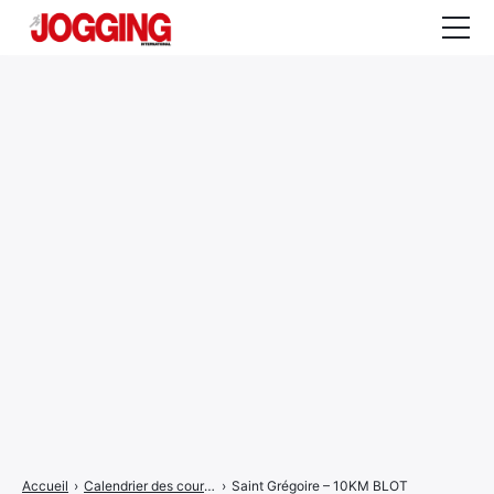
Actualités
Tests et calculateurs
Rencontres
Courses
Equipement
Entraînement
Santé
CALENDRIER
COURSES
2026
Accueil
›
Calendrier des courses
›
Saint Grégoire – 10KM BLOT