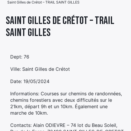
Saint Gilles de Crétot – TRAIL SAINT GILLES
Élément
Élément
Élément
de
Saint Gilles de Crétot – TRAIL
de
de
menu
SAINT GILLES
menu
menu
Dept: 76
Ville: Saint Gilles de Crétot
Date: 19/05/2024
Informations: Courses sur chemins de randonnées,
chemins forestiers avec deux difficultés sur le
21km, départ 9h et un 10km. Également une
marche de 10km.
Contacts: Alain ODIEVRE – 74 lot du Beau Soleil,