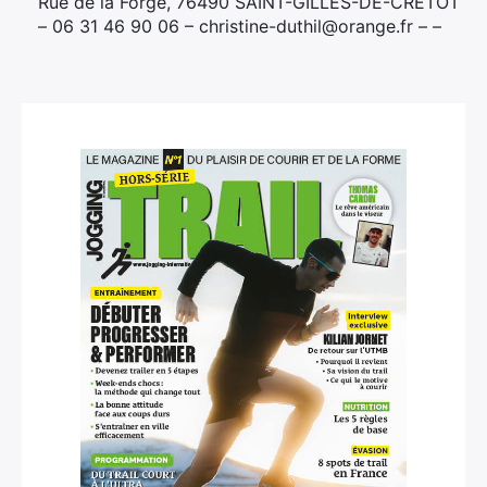
Rue de la Forge, 76490 SAINT-GILLES-DE-CRETOT
– 06 31 46 90 06 – christine-duthil@orange.fr – –