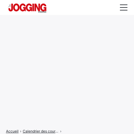
Actualités
Tests et calculateurs
Rencontres
Courses
Equipement
Entraînement
Santé
CALENDRIER
COURSES
2026
Accueil
›
Calendrier des courses
›