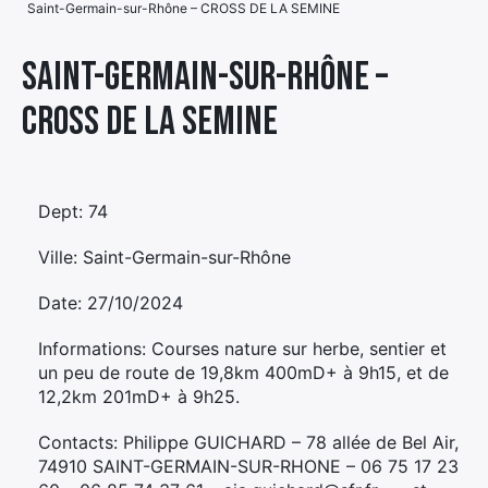
Saint-Germain-sur-Rhône – CROSS DE LA SEMINE
Élément
Élément
Élément
de
Saint-Germain-sur-Rhône –
de
de
menu
CROSS DE LA SEMINE
menu
menu
Dept: 74
Ville: Saint-Germain-sur-Rhône
Date: 27/10/2024
Informations: Courses nature sur herbe, sentier et
un peu de route de 19,8km 400mD+ à 9h15, et de
12,2km 201mD+ à 9h25.
Contacts: Philippe GUICHARD – 78 allée de Bel Air,
74910 SAINT-GERMAIN-SUR-RHONE – 06 75 17 23