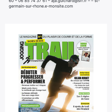
60 – 06 85 74 37 61 – aja.guichard@sfr.fr – – st-
germain-sur-rhone.e-monsite.com