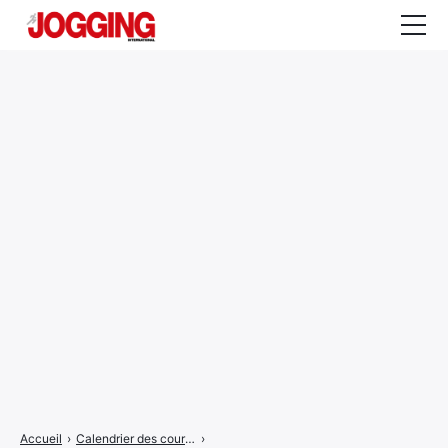
Actualités
Tests et calculateurs
Rencontres
Courses
Equipement
Entraînement
Santé
CALENDRIER
COURSES
2026
Accueil
›
Calendrier des courses
›