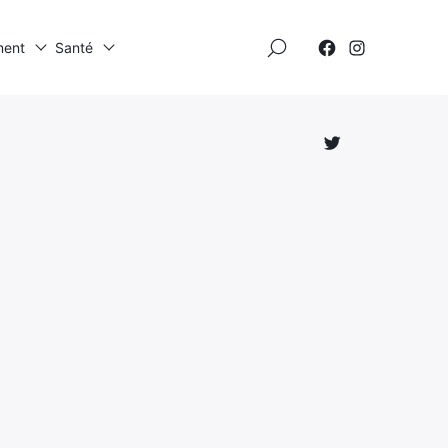
×
ment
Santé
Élément
Élément
de
de
menu
menu
Élément
de
menu