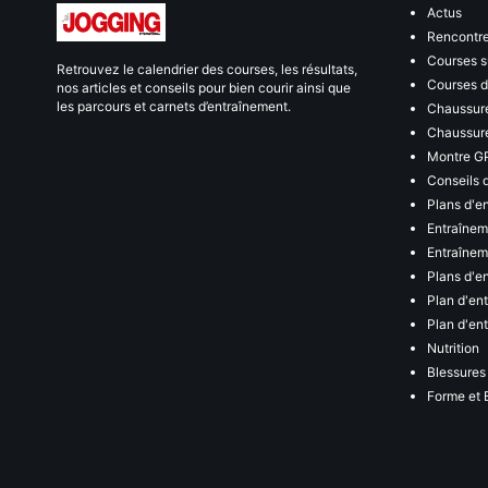
Actus
Rencontr
Courses s
Retrouvez le calendrier des courses, les résultats,
Courses de
nos articles et conseils pour bien courir ainsi que
les parcours et carnets d’entraînement.
Chaussure
Chaussure
Montre G
Conseils 
Plans d'e
Entraînem
Entraîneme
Plans d'e
Plan d'en
Plan d'en
Nutrition
Blessures
Forme et 