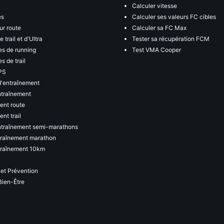
Calculer vitesse
es
Calculer ses valeurs FC cibles
ur route
Calculer sa FC Max
 trail et d'Ultra
Tester sa récupération FCM
s de running
Test VMA Cooper
s de trail
PS
d'entraînement
ntraînement
ent route
nt trail
ntraînement semi-marathons
traînement marathon
traînement 10km
 et Prévention
Bien-Être