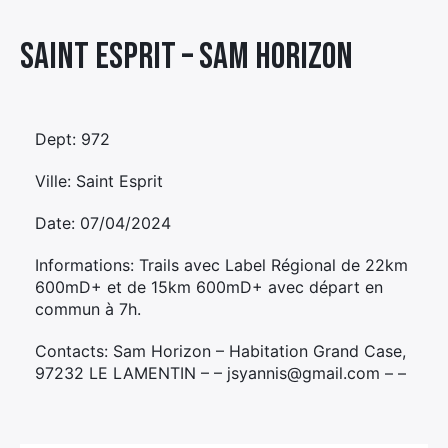
Élément
Saint Esprit – SAM HORIZON
Élément
Élément
de
de
de
menu
menu
menu
Dept: 972
Ville: Saint Esprit
Date: 07/04/2024
Informations: Trails avec Label Régional de 22km
600mD+ et de 15km 600mD+ avec départ en
commun à 7h.
Contacts: Sam Horizon – Habitation Grand Case,
97232 LE LAMENTIN – – jsyannis@gmail.com – –