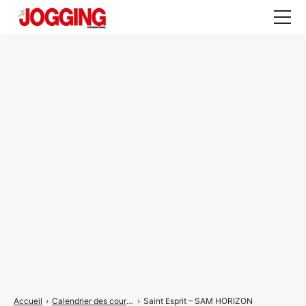
Actualités
Tests et calculateurs
Rencontres
Courses
Equipement
Entraînement
Santé
CALENDRIER
COURSES
2026
Accueil
›
Calendrier des courses
›
Saint Esprit – SAM HORIZON