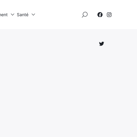
×
ment
Santé
Élément
Élément
de
de
menu
menu
Élément
de
menu