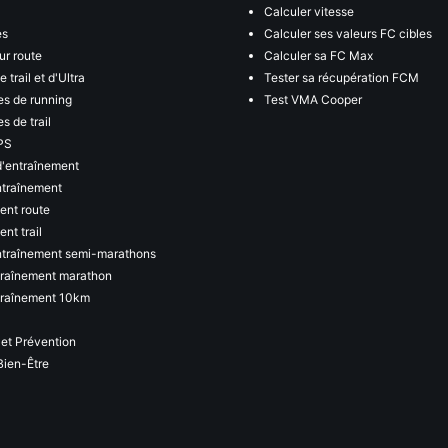
Calculer vitesse
es
Calculer ses valeurs FC cibles
ur route
Calculer sa FC Max
 trail et d'Ultra
Tester sa récupération FCM
s de running
Test VMA Cooper
s de trail
PS
d'entraînement
ntraînement
ent route
nt trail
ntraînement semi-marathons
traînement marathon
traînement 10km
 et Prévention
Bien-Être