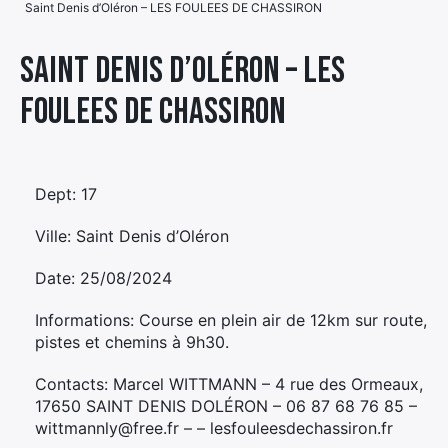
Saint Denis d’Oléron – LES FOULEES DE CHASSIRON
Élément
Élément
Élément
de
Saint Denis d’Oléron – LES
de
de
menu
FOULEES DE CHASSIRON
menu
menu
Dept: 17
Ville: Saint Denis d’Oléron
Date: 25/08/2024
Informations: Course en plein air de 12km sur route,
pistes et chemins à 9h30.
Contacts: Marcel WITTMANN – 4 rue des Ormeaux,
17650 SAINT DENIS DOLÉRON – 06 87 68 76 85 –
wittmannly@free.fr – – lesfouleesdechassiron.fr