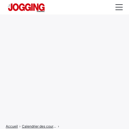
Actualités
Tests et calculateurs
Rencontres
Courses
Equipement
Entraînement
Santé
CALENDRIER
COURSES
2026
Accueil
›
Calendrier des courses
›