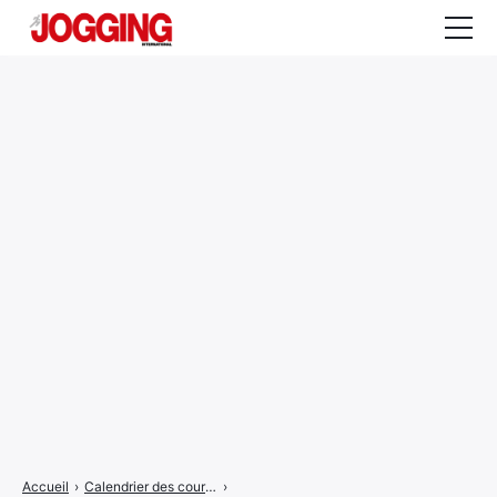
Actualités
Tests et calculateurs
Rencontres
Courses
Equipement
Entraînement
Santé
CALENDRIER
COURSES
2026
Accueil
›
Calendrier des courses
›