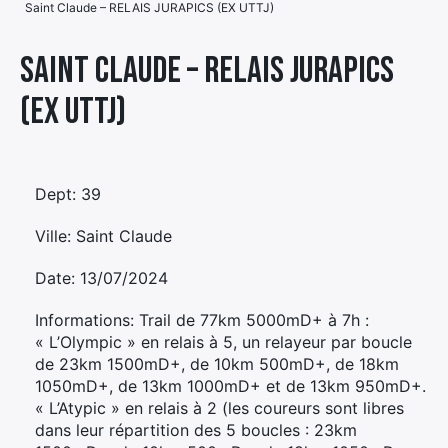
Saint Claude – RELAIS JURAPICS (EX UTTJ)
Élément
Élément
Élément
de
Saint Claude – RELAIS JURAPICS
de
de
menu
(EX UTTJ)
menu
menu
Dept: 39
Ville: Saint Claude
Date: 13/07/2024
Informations: Trail de 77km 5000mD+ à 7h :
« L’Olympic » en relais à 5, un relayeur par boucle
de 23km 1500mD+, de 10km 500mD+, de 18km
1050mD+, de 13km 1000mD+ et de 13km 950mD+.
« L’Atypic » en relais à 2 (les coureurs sont libres
dans leur répartition des 5 boucles : 23km