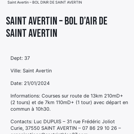
Saint Avertin – BOL D’AIR DE SAINT AVERTIN
Élément
Élément
Élément
de
Saint Avertin – BOL D’AIR DE
de
de
menu
SAINT AVERTIN
menu
menu
Dept: 37
Ville: Saint Avertin
Date: 21/01/2024
Informations: Courses sur route de 13km 210mD+
(2 tours) et de 7km 110mD+ (1 tour) avec départ en
commun à 10h30.
Contacts: Luc DUPUIS – 31 rue Frédéric Joliot
Curie, 37550 SAINT AVERTIN – 07 86 29 10 26 –