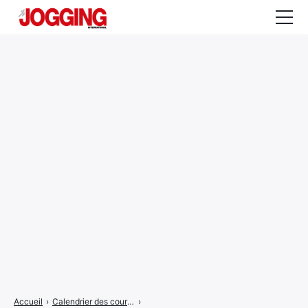
Actualités
Tests et calculateurs
Rencontres
Courses
Equipement
Entraînement
Santé
CALENDRIER
COURSES
2026
Accueil
›
Calendrier des courses
›