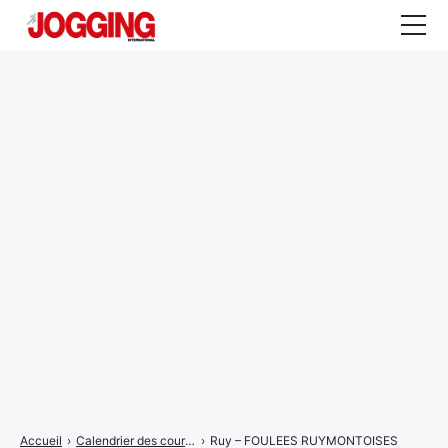
Actualités
Tests et calculateurs
Rencontres
Courses
Equipement
Entraînement
Santé
CALENDRIER
COURSES
2026
Accueil
›
Calendrier des courses
›
Ruy – FOULEES RUYMONTOISES