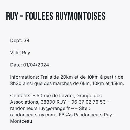
Élément
Ruy – FOULEES RUYMONTOISES
Élément
Élément
de
de
de
menu
menu
menu
Dept: 38
Ville: Ruy
Date: 01/04/2024
Informations: Trails de 20km et de 10km à partir de
8h30 ainsi que des marches de 6km, 10km et 15km.
Contacts: – 50 rue de Lavitel, Grange des
Associations, 38300 RUY – 06 37 02 76 53 –
randonneurs.ruy@orange.fr – – Site :
randonneursruy.com ; FB :As Randonneurs Ruy-
Montceau